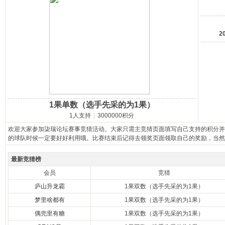
马
2
1果单数（选手先采的为1果）
1人支持
|
3000000积分
之
欢迎大家参加柒瑞论坛赛事竞猜活动。大家只需主竞猜页面填写自己支持的积分并
的球队时候一定要好好利用哦。比赛结束后记得去领奖页面领取自己的奖励，当然
最新竞猜榜
会员
竞猜
庐山升龙霸
1果双数（选手先采的为1果）
梦里啥都有
1果双数（选手先采的为1果）
偶兜里有糖
1果双数（选手先采的为1果）
家