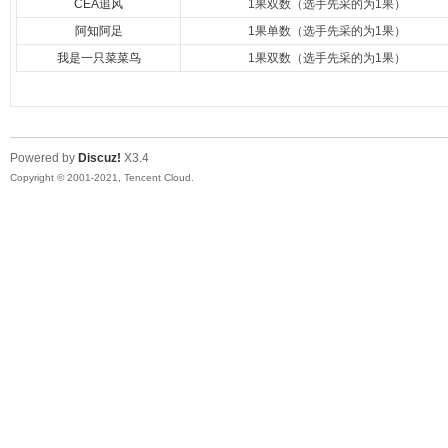
CEA追风
1果双数（选手先采的为1果）
阿知阿足
1果单数（选手先采的为1果）
我是一只菜菜鸟
1果双数（选手先采的为1果）
Powered by
Discuz!
X3.4
Copyright © 2001-2021, Tencent Cloud.