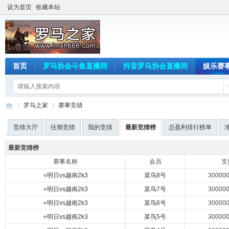
设为首页
收藏本站
首页
罗马协会斗鱼直播间
抖音罗马协会直播间
娱乐赛
罗马之家
赛事竞猜
竞猜大厅
往期竞猜
我的竞猜
最新竞猜榜
总盈利排行榜单
最新竞猜榜
罗
›
›
赛事名称
会员
支
⭐明日vs越南2k3
菜鸟8号
30000
⭐明日vs越南2k3
菜鸟7号
30000
⭐明日vs越南2k3
菜鸟6号
30000
⭐明日vs越南2k3
菜鸟5号
30000