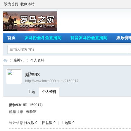
设为首页
收藏本站
首页
罗马协会斗鱼直播间
抖音罗马协会直播间
娱乐赛
赌神93
个人资料
赌神93
http://www.lmxh999.com/?159917
罗
›
›
主题
个人资料
赌神93
(UID: 159917)
邮箱状态
未验证
统计信息
好友数 0
|
回帖数 0
|
主题数 0